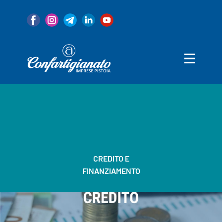
Home
Associazione
Servizi
Convenzioni
Categorie
Notizie
80 Anni
CREDITO E
FINANZIAMENTO