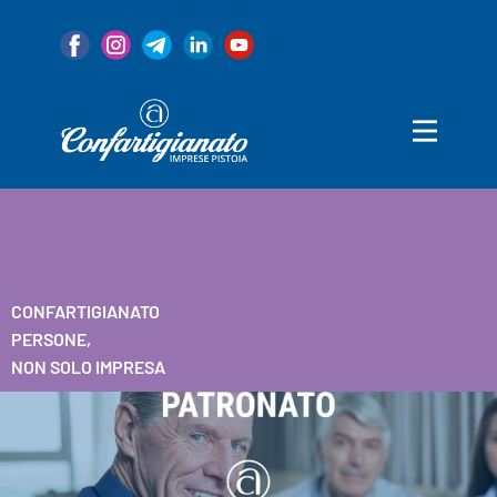
Home
Associazione
Servizi
Convenzioni
Categorie
Notizie
80 Anni
CONFARTIGIANATO
PERSONE,
NON SOLO IMPRESA