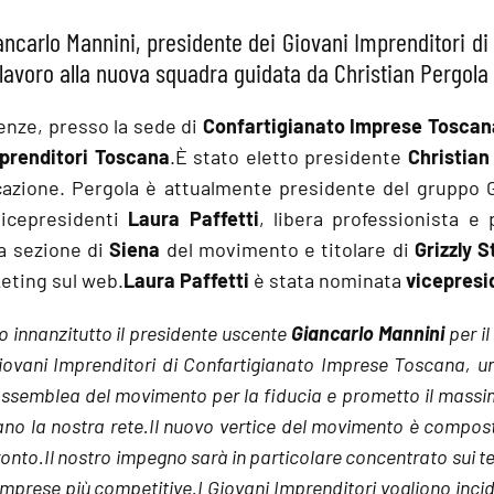
ancarlo Mannini, presidente dei Giovani Imprenditori di 
 lavoro alla nuova squadra guidata da Christian Pergola
renze, presso la sede di
Confartigianato Imprese Toscan
mprenditori Toscana
.È stato eletto presidente
Christian
azione. Pergola è attualmente presidente del gruppo 
vicepresidenti
Laura Paffetti
, libera professionista e
la sezione di
Siena
del movimento e titolare di
Grizzly S
keting sul web.
Laura Paffetti
è stata nominata
vicepresi
o innanzitutto il presidente uscente
Giancarlo Mannini
per il
 Giovani Imprenditori di Confartigianato Imprese Toscana, 
Assemblea del movimento per la fiducia e prometto il massi
mano la nostra rete.Il nuovo vertice del movimento è comp
fronto.Il nostro impegno sarà in particolare concentrato sui t
 imprese più competitive.I Giovani Imprenditori vogliono inci