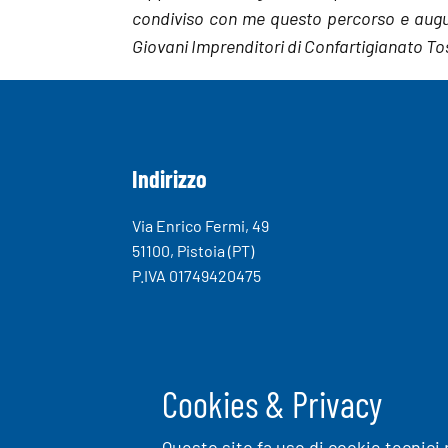
condiviso con me questo percorso e aug
Giovani Imprenditori di Confartigianato T
Indirizzo
Via Enrico Fermi, 49
51100, Pistoia (PT)
P.IVA 01749420475
Cookies & Privacy
Questo sito fa uso di cookie tecnici 